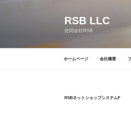
コ
ン
RSB LLC
テ
ン
合同会社RSB
ツ
へ
ス
キ
ホームページ
会社概要
ッ
プ
RSBネットショップシステムF